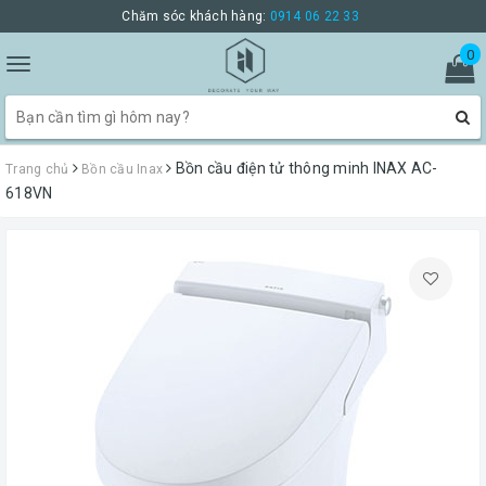
Chăm sóc khách hàng:
0914 06 22 33
0
Toggle
navigation
Bồn cầu điện tử thông minh INAX AC-
Trang chủ
Bồn cầu Inax
618VN