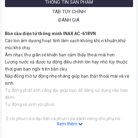
THÔNG TIN SẢN PHẨM
TAB TÙY CHỈNH
ĐÁNH GIÁ
Bồn cầu điện tử thông minh INAX AC-618VN
Các Ion âm dương hoạt tính làm sạch không khí,vi khuẩn,khử
mùi khó chịu
Âm nhạc thư giãn sẽ khiến bạn cảm thấy thoải mái hơn
Lượng nước xả được tự động điều chỉnh lớn hay nhỏ tùy thuộc
thời gian bạn ngồi trên bàn cầu.
Nắp đóng mở tự động nhẹ nhàng giúp bạn thật thoải mái và vệ
sinh.
Tự động phát ánh sáng dịu giúp bạn dễ dàng sử dụng vào ban
đêm.
Tự động vệ sinh vòi phun.
2 vòi phun rửa đại tiện và phun rửa dành riêng cho phụ nữ.
Xem thêm
Phun rửa có massage hiệu quả trị liệu đối với bộ phận đại tiểu
tiện.