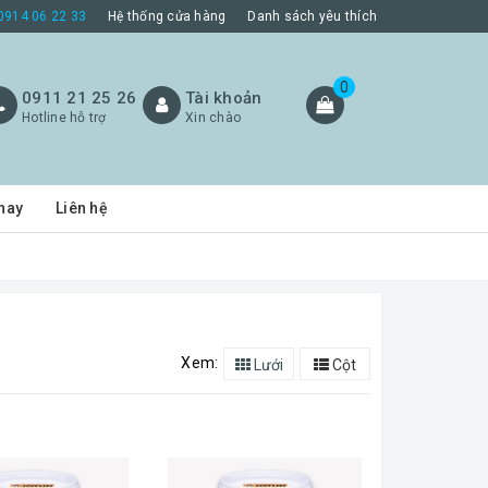
0914 06 22 33
Hệ thống cửa hàng
Danh sách yêu thích
0
0911 21 25 26
Tài khoản
Hotline hỗ trợ
Xin chào
hay
Liên hệ
Xem:
Lưới
Cột