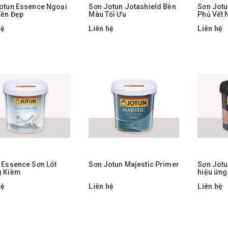
otun Essence Ngoại
Sơn Jotun Jotashield Bền
Sơn Jotu
Bền Đẹp
Màu Tối Ưu
Phủ Vết 
hệ
Liên hệ
Liên hệ
 Essence Sơn Lót
Sơn Jotun Majestic Primer
Sơn Jotu
g Kiềm
hiệu ứng
hệ
Liên hệ
Liên hệ