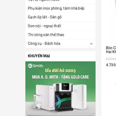
Phụ kiện inox phòng, tắm nhà bếp
Gạch ốp lát - Sàn gỗ
Sơn nội - ngoại thất
Thi công sàn thể thao
Công cụ - Bách hóa
Bồn 
Hai K
KHUYẾN MẠI
5.570.
4.730