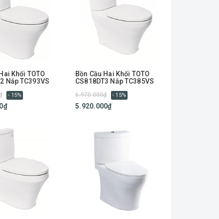
Hai Khối TOTO
Bồn Cầu Hai Khối TOTO
2 Nắp TC393VS
CS818DT3 Nắp TC385VS
₫
6.970.000₫
- 15%
- 15%
0₫
5.920.000₫