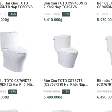
ầu Hai Khối TOTO
Bồn Cầu TOTO CS945DNT2
Bồn Cầu 
5DNT8 Nắp TC600VS
2 Khối Nắp TC393VS
CS945DN
000₫
7.540.000₫
6.970.000
- 15%
- 15%
.000₫
6.410.000₫
5.920.00
Cầu TOTO CS769DT2
Bồn Cầu TOTO CS767T8
Bồn cầu 
9DRT2) Hai Khối Nắp
(CS767RT8) Hai Khối Nắp
(CS767R
3VS
TC600VS
000₫
7.640.000₫
7.640.000
- 15%
- 15%
.000₫
6.490.000₫
6.490.00