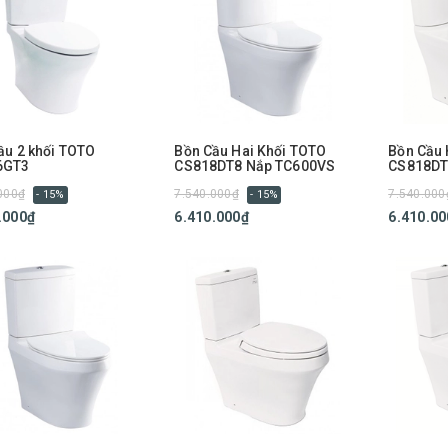
ầu 2 khối TOTO
Bồn Cầu Hai Khối TOTO
Bồn Cầu 
6GT3
CS818DT8 Nắp TC600VS
CS818DT
000₫
7.540.000₫
7.540.000
- 15%
- 15%
.000₫
6.410.000₫
6.410.00