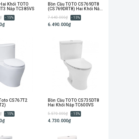
Hai Khối TOTO
Bồn Cầu TOTO CS769DT8
T3 Nắp TC385VS
(CS769DRT8) Hai Khối Nắp
TC600VS
₫
7.640.000₫
- 15%
- 15%
0₫
6.490.000₫
Toto CS767T2
Bồn Cầu TOTO CS735DT8
T2)
Hai Khối Nắp TC600VS
₫
5.570.000₫
- 15%
- 15%
0₫
4.730.000₫