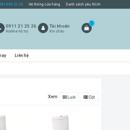
0914 06 22 33
Hệ thống cửa hàng
Danh sách yêu thích
0
0911 21 25 26
Tài khoản
Hotline hỗ trợ
Xin chào
hay
Liên hệ
Xem:
Lưới
Cột