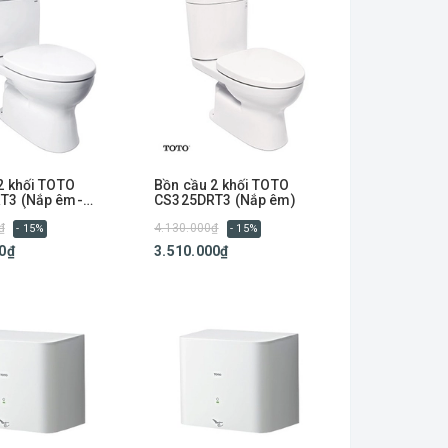
2 khối TOTO
Bồn cầu 2 khối TOTO
T3 (Nắp êm-
CS325DRT3 (Nắp êm)
ang)
₫
4.130.000₫
- 15%
- 15%
0₫
3.510.000₫