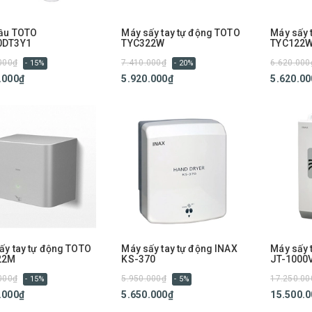
ầu TOTO
Máy sấy tay tự động TOTO
Máy sấy 
0DT3Y1
TYC322W
TYC122
000₫
7.410.000₫
6.620.000
- 15%
- 20%
.000₫
5.920.000₫
5.620.00
ấy tay tự động TOTO
Máy sấy tay tự động INAX
Máy sấy 
22M
KS-370
JT-1000
000₫
5.950.000₫
17.250.00
- 15%
- 5%
.000₫
5.650.000₫
15.500.