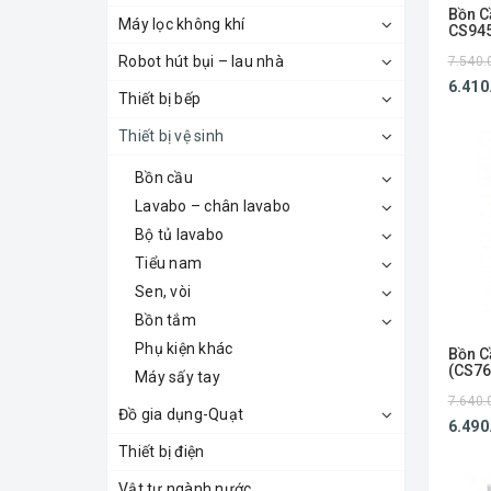
Bồn C
Máy lọc không khí
CS94
Robot hút bụi – lau nhà
7.540.
6.410
Thiết bị bếp
Thiết bị vệ sinh
Bồn cầu
Lavabo – chân lavabo
Bộ tủ lavabo
Tiểu nam
Sen, vòi
Bồn tắm
Phụ kiện khác
Bồn 
(CS76
Máy sấy tay
TC39
7.640.
Đồ gia dụng-Quạt
6.490
Thiết bị điện
Vật tư ngành nước