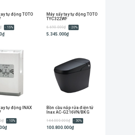
tay tự động TOTO
Máy sấy tay tự động TOTO
W
TYC322WF
₫
6.690.000₫
- 15%
- 20%
0₫
5.345.000₫
tay tự động INAX
Bồn cầu nắp rửa điện tử
V
Inax AC-G216VN/BKG
0₫
144.000.000₫
- 10%
- 30%
000₫
100.800.000₫