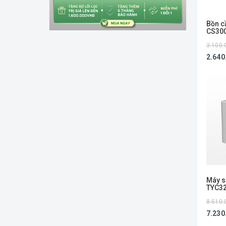
Bồn c
CS30
3.100.
2.640
Máy s
TYC3
8.510.
7.230