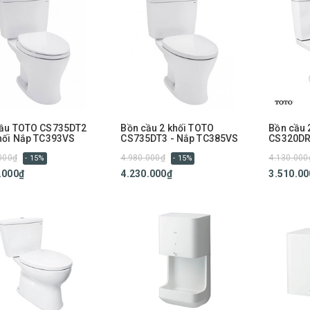
Cầu TOTO CS735DT2
Bồn cầu 2 khối TOTO
Bồn cầu 
hối Nắp TC393VS
CS735DT3 - Nắp TC385VS
CS320DR
Thoát ng
000₫
4.980.000₫
4.130.000
- 15%
- 15%
.000₫
4.230.000₫
3.510.00