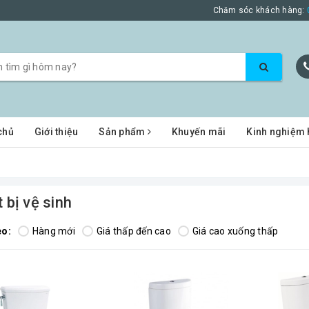
Chăm sóc khách hàng:
chủ
Giới thiệu
Sản phẩm
Khuyến mãi
Kinh nghiệm 
 bị vệ sinh
eo:
Hàng mới
Giá thấp đến cao
Giá cao xuống thấp