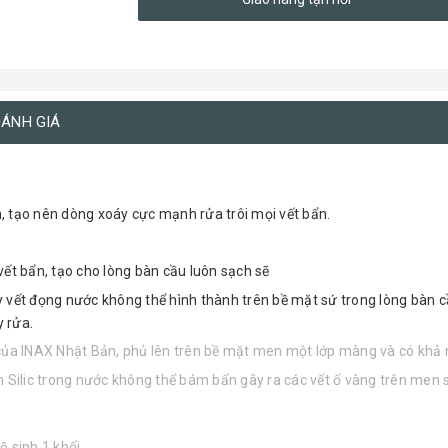
ÁNH GIÁ
, tạo nên dòng xoáy cực mạnh rửa trôi mọi vết bẩn.
vết bẩn, tạo cho lòng bàn cầu luôn sạch sẽ
t đọng nước không thể hình thành trên bề mặt sứ trong lòng bàn cầ
 rửa.
a INAX Nhật Bản, phủ lên trên bề mặt men một lớp màng và có khả 
n Silic trong nước không thể bám bẩn gây ra các vết ố vàng trên men 