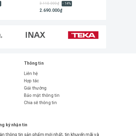
3.110.000₫
3.470.000₫
%
- 14%
- 
2.690.000₫
3.034.000₫
Thông tin
Liên hệ
Hợp tác
Giải thưởng
Bảo mật thông tin
Chia sẽ thông tin
ng ký nhận tin
ận thông tin sản phẩm mới nhất, tin khuyến mãi và