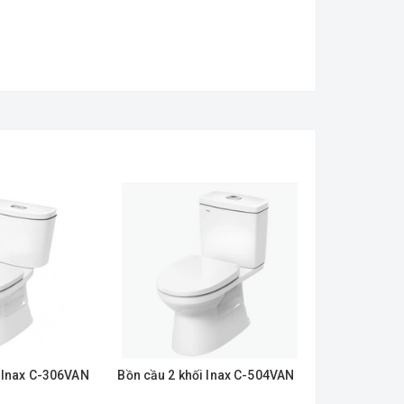
i Inax C-306VAN
Bồn cầu 2 khối Inax C-504VAN
Bồn Cầu INAX
Lavabo L-28