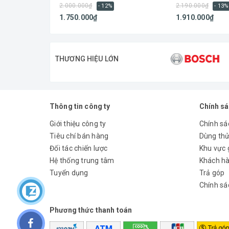
2.000.000₫
2.190.000₫
- 12%
- 13%
1.750.000₫
1.910.000₫
THƯƠNG HIỆU LỚN
Thông tin công ty
Chính s
Giới thiệu công ty
Chính sác
Tiêu chí bán hàng
Dùng th
Đối tác chiến lược
Khu vực 
Hệ thống trung tâm
Khách hà
Tuyển dụng
Trả góp
Chính sá
Phương thức thanh toán