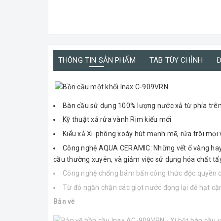
THÔNG TIN SẢN PHẨM
TAB TÙY CHỈNH
Đ
Bàn cầu sử dụng 100% lượng nước xả từ phía trên
Kỹ thuật xả rửa vành Rim kiểu mới
Kiểu xả Xi-phông xoáy hút mạnh mẽ, rửa trôi mọi 
Công nghệ AQUA CERAMIC: Những vết ố vàng hay vế
cầu thường xuyên, và giảm việc sử dụng hóa chất tẩy
Công nghệ chống bám bẩn công thức độc quyền củ
Từ đó ngăn chặn các giọt nước đọng lại đẻ hạt cặ
Bản vẽ