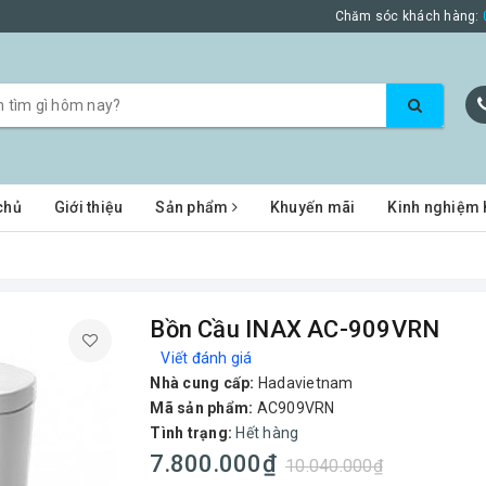
Chăm sóc khách hàng:
chủ
Giới thiệu
Sản phẩm
Khuyến mãi
Kinh nghiệm 
Bồn Cầu INAX AC-909VRN
Viết đánh giá
Nhà cung cấp:
Hadavietnam
Mã sản phẩm:
AC909VRN
Tình trạng:
Hết hàng
7.800.000₫
10.040.000₫