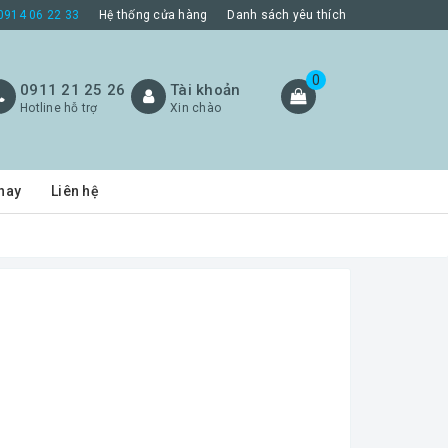
0914 06 22 33
Hệ thống cửa hàng
Danh sách yêu thích
0
0911 21 25 26
Tài khoản
Hotline hỗ trợ
Xin chào
hay
Liên hệ