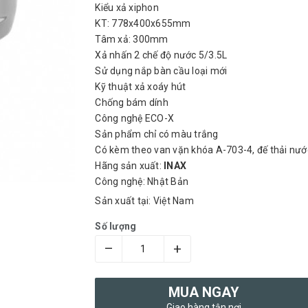
Kiểu xả xiphon
KT: 778x400x655mm
Tâm xả: 300mm
Xả nhấn 2 chế độ nước 5/3.5L
Sử dụng nắp bàn cầu loại mới
Kỹ thuật xả xoáy hút
Chống bám dính
Công nghệ ECO-X
Sản phẩm chỉ có màu trắng
Có kèm theo van vặn khóa A-703-4, đế thải nướ
Hãng sản xuất:
INAX
Công nghệ: Nhật Bản
Sản xuất tại: Việt Nam
Số lượng
–
+
MUA NGAY
Giao hàng tận nơi