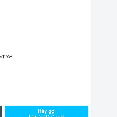
c T-93V
Hãy gọi
Liên hệ 0911 21 25 26