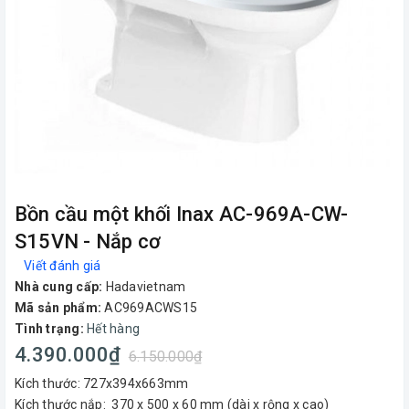
Bồn cầu một khối Inax AC-969A-CW-
S15VN - Nắp cơ
Viết đánh giá
Nhà cung cấp:
Hadavietnam
Mã sản phẩm:
AC969ACWS15
Tình trạng:
Hết hàng
4.390.000₫
6.150.000₫
Kích thước: 727x394x663mm
Kích thước nắp: 370 x 500 x 60 mm (dài x rộng x cao)