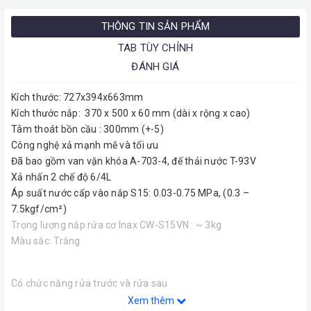
THÔNG TIN SẢN PHẨM
TAB TÙY CHỈNH
ĐÁNH GIÁ
Kích thước: 727x394x663mm
Kích thước nắp: 370 x 500 x 60 mm (dài x rộng x cao)
Tâm thoát bồn cầu : 300mm (+-5)
Công nghệ xả mạnh mẽ và tối ưu
Đã bao gồm van vặn khóa A-703-4, đế thải nước T-93V
Xả nhấn 2 chế độ 6/4L
Áp suất nước cấp vào nắp S15: 0.03-0.75 MPa, (0.3 –
7.5kgf/cm²)
Trọng lượng nắp rửa cơ Inax CW-S15VN : ~ 3kg
Màu sắc: Trắng
Có chức năng rửa trước và rửa sau
Xem thêm
Dùng nước lạnh, phù hợp được với những vùng có áp lực nước