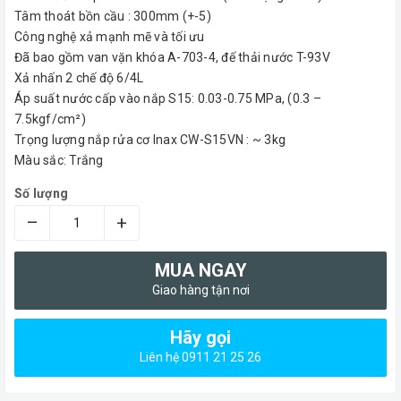
Tâm thoát bồn cầu : 300mm (+-5)
Công nghệ xả mạnh mẽ và tối ưu
Đã bao gồm van vặn khóa A-703-4, đế thải nước T-93V
Xả nhấn 2 chế độ 6/4L
Áp suất nước cấp vào nắp S15: 0.03-0.75 MPa, (0.3 –
7.5kgf/cm²)
Trọng lượng nắp rửa cơ Inax CW-S15VN : ~ 3kg
Màu sắc: Trắng
Số lượng
–
+
MUA NGAY
Giao hàng tận nơi
Hãy gọi
Liên hệ 0911 21 25 26