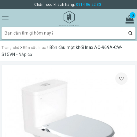
Chăm sóc khách hàng:
0914 06 22 33
0
Toggle
navigation
Bồn cầu một khối Inax AC-969A-CW-
Trang chủ
Bồn cầu Inax
S15VN - Nắp cơ