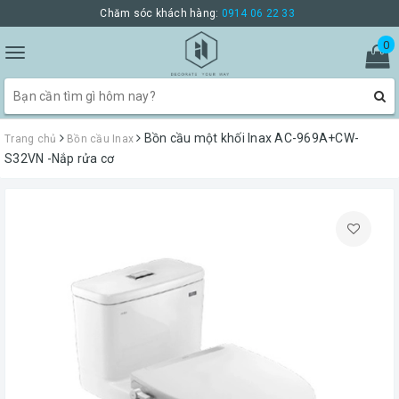
Chăm sóc khách hàng:
0914 06 22 33
0
Toggle
navigation
Bồn cầu một khối Inax AC-969A+CW-
Trang chủ
Bồn cầu Inax
S32VN -Nắp rửa cơ