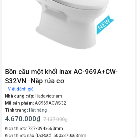
Bồn cầu một khối Inax AC-969A+CW-
S32VN -Nắp rửa cơ
Viết đánh giá
Nhà cung cấp:
Hadavietnam
Mã sản phẩm:
AC969ACWS32
Tình trạng:
Hết hàng
4.670.000₫
7.137.000₫
Kích thước: 727x394x663mm
Kích thước nắp (DxRxC): 500x370x63mm