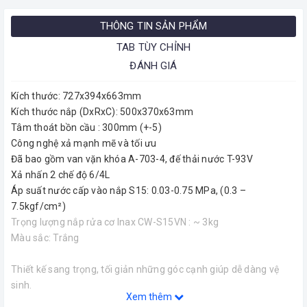
THÔNG TIN SẢN PHẨM
TAB TÙY CHỈNH
ĐÁNH GIÁ
Kích thước: 727x394x663mm
Kích thước nắp (DxRxC): 500x370x63mm
Tâm thoát bồn cầu : 300mm (+-5)
Công nghệ xả mạnh mẽ và tối ưu
Đã bao gồm van vặn khóa A-703-4, đế thải nước T-93V
Xả nhấn 2 chế độ 6/4L
Áp suất nước cấp vào nắp S15: 0.03-0.75 MPa, (0.3 –
7.5kgf/cm²)
Trọng lượng nắp rửa cơ Inax CW-S15VN : ~ 3kg
Màu sắc: Trắng
Thiết kế sang trọng, tối giản những góc cạnh giúp dễ dàng vệ
sinh.
Xem thêm
Công nghệ tráng men Aqua Ceramic giúp bề mặt luôn trắng