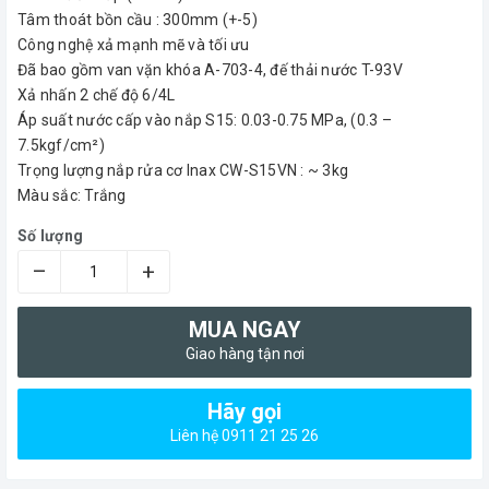
Tâm thoát bồn cầu : 300mm (+-5)
Công nghệ xả mạnh mẽ và tối ưu
Đã bao gồm van vặn khóa A-703-4, đế thải nước T-93V
Xả nhấn 2 chế độ 6/4L
Áp suất nước cấp vào nắp S15: 0.03-0.75 MPa, (0.3 –
7.5kgf/cm²)
Trọng lượng nắp rửa cơ Inax CW-S15VN : ~ 3kg
Màu sắc: Trắng
Số lượng
–
+
MUA NGAY
Giao hàng tận nơi
Hãy gọi
Liên hệ 0911 21 25 26