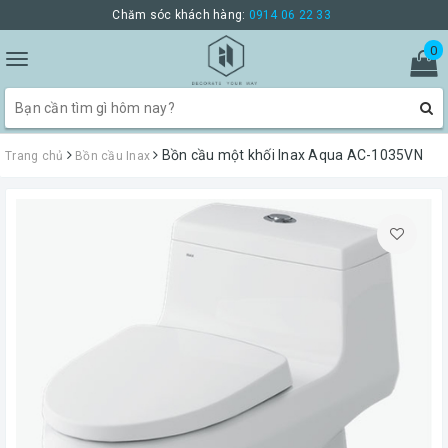
Chăm sóc khách hàng:
0914 06 22 33
0
Toggle
navigation
Bồn cầu một khối Inax Aqua AC-1035VN
Trang chủ
Bồn cầu Inax