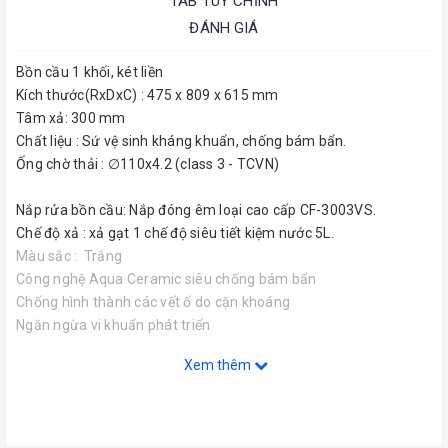
TAB TÙY CHỈNH
ĐÁNH GIÁ
Bồn cầu 1 khối, két liền
Kích thước(RxDxC) : 475 x 809 x 615 mm
Tâm xả: 300 mm
Chất liệu : Sứ vệ sinh kháng khuẩn, chống bám bẩn.
Ống chờ thải : ∅110x4.2 (class 3 - TCVN)
Nắp rửa bồn cầu: Nắp đóng êm loại cao cấp CF-3003VS.
Chế độ xả : xả gạt 1 chế độ siêu tiết kiệm nước 5L.
Màu sắc : Trắng
Công nghệ Aqua Ceramic siêu chống bám bẩn
Chống hình thành các vết ố do cặn khoáng
Ngăn ngừa vi khuẩn phát triển
Xem thêm
Hãng sản xuất : INAX
Công nghệ : Nhật Bản
CÔNG NGHỆ AQUA CERAMIC