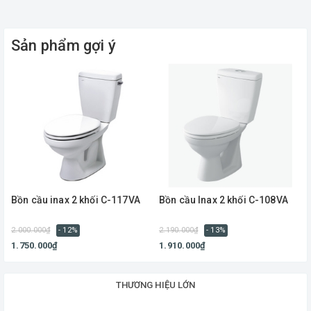
Công nghệ AQUA CERAMIC đánh bay mọi vết bẩn dễ dàng, ngăn
cặn nước hình thành vết ố và giữ cho bàn cầu luôn sáng bóng
Sản phẩm gợi ý
Bồn cầu inax 2 khối C-117VA
Bồn cầu Inax 2 khối C-108VA
2.000.000₫
- 12%
2.190.000₫
- 13%
2
1.750.000₫
1.910.000₫
THƯƠNG HIỆU LỚN