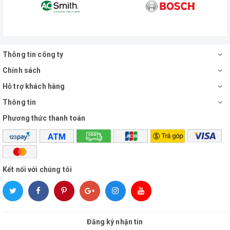
CÔNG NGHỆ XẢ ECO-X
Công nghệ xả ECO - X với hai cửa xả trên phần vành bàn cầu tạo
Thông tin công ty
lực xoáy kép cực mạnh
Chính sách
Hỗ trợ khách hàng
Thông tin
Phương thức thanh toán
Kết nối với chúng tôi
Đăng ký nhận tin