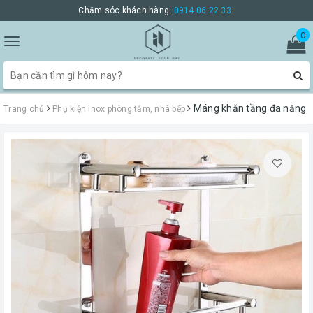
Chăm sóc khách hàng:
0914 06 22 33
0
Toggle
navigation
Máng khăn tầng đa năng
Trang chủ
Phụ kiện inox phòng tắm, nhà bếp