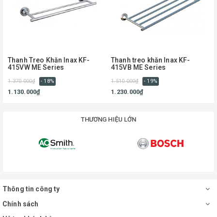
Thanh Treo Khăn Inax KF-
Thanh treo khăn Inax KF-
415VW ME Series
415VB ME Series
1.370.000₫
- 18%
1.510.000₫
- 19%
1
1.130.000₫
1.230.000₫
THƯƠNG HIỆU LỚN
Thông tin công ty
Chính sách