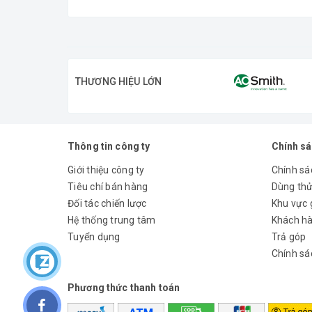
Hệ số hiệu suất lên đến 4. Sản phẩm thích hợp cho b
Hoạt động liên tục trong mọi điều kiện thời tiết
24x7x365 ngày/năm: Hoạt động liên tục trong mọi 
THƯƠNG HIỆU LỚN
Góp phần làm mát không gian cùng một lúc.
Thân thiện môi trường
Sử dụng môi chất làm lạnh R134a thân thiện với 
Thông tin công ty
Chính s
Hoạt động độ ồn thấp
Giới thiệu công ty
Chính sác
Sử dụng nguồn năng lượng tái tạo
Tiêu chí bán hàng
Dùng th
Đối tác chiến lược
Khu vực 
Hệ thống trung tâm
Khách hà
Tuyển dụng
Trả góp
Chính sá
Dòng sản phẩm
Phương thức thanh toán
Công suất (kW)