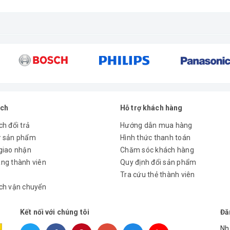
ệnh viện, khách sạn, trường học, khu nghỉ dưỡng, chung cư cho thuê.
điều kiện thời tiết để tạo ra nước nóng với nhiệt độ mong muốn.
môi trường
ách
Hỗ trợ khách hàng
h đổi trả
Hướng dẫn mua hàng
ử sản phẩm
Hình thức thanh toán
giao nhận
Chăm sóc khách hàng
ng thành viên
Quy định đổi sản phẩm
bơm nhiệtTHÔNG SỐ KỸ THUẬT
Tra cứu thẻ thành viên
ch vận chuyển
SHPC-007
SH
Kết nối với chúng tôi
Đă
15.7
32.
Nh