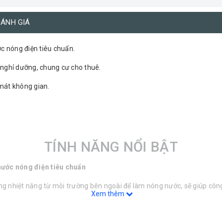
ÁNH GIÁ
ớc nóng điện tiêu chuẩn.
 nghỉ dưỡng, chung cư cho thuê.
mát không gian.
TÍNH NĂNG NỔI BẬT
 nước nóng điện tiêu chuẩn
 nhiệt năng từ môi trường bên ngoài để làm nóng nước, sẽ giúp công tr
Xem thêm