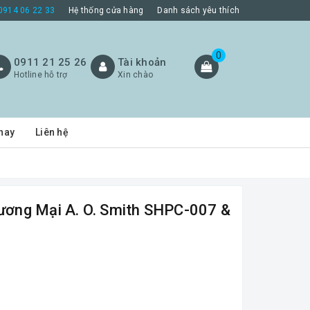
0914 06 22 33
Hệ thống cửa hàng
Danh sách yêu thích
0
0911 21 25 26
Tài khoản
Hotline hỗ trợ
Xin chào
hay
Liên hệ
ơng Mại A. O. Smith SHPC-007 &