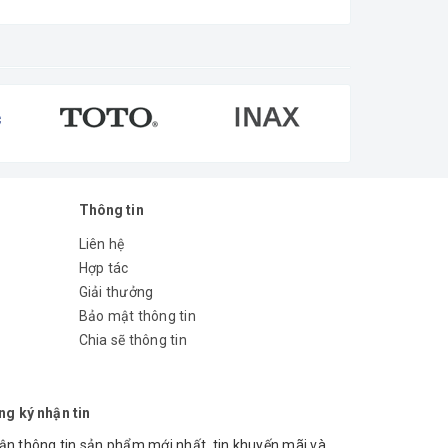
Thông tin
Liên hệ
Hợp tác
Giải thưởng
Bảo mật thông tin
Chia sẽ thông tin
PC-014
ng ký nhận tin
2
ận thông tin sản phẩm mới nhất, tin khuyến mãi và