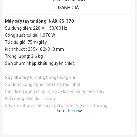
ĐÁNH GIÁ
Máy sấy tay tự động INAX KS-370
Sử dụng điện: 220 V – 50/60 Hz
Công suất tối đa: 1.070 W
Tốc độ gió :75m/giây
Kích thước: 255x182x310 mm
Trọng lượng: 3,6 kg
Sản phẩm
nhập khẩu
nguyên chiếc
Sấy khô tay
tự động bằng luồng khí
Sử dụng công nghệ cảm ứng mới nhất
Các dứng dụng công nghệ về lớp vỏ và độ bền máy.
Kiểu dáng hiện đại, lịch sự.
Sấy khô nhanh, tiết kiệm giấy, thân thiện môi trường
Xem thêm
Tiết kiện điện và tài nguyên
Hãng sản xuất:
INAX
Công nghệ:
Nhật Bản