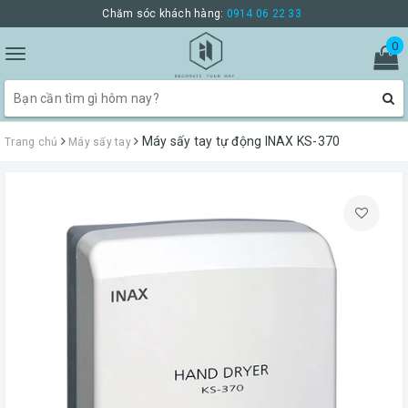
Chăm sóc khách hàng:
0914 06 22 33
0
Toggle
navigation
Máy sấy tay tự động INAX KS-370
Trang chủ
Máy sấy tay