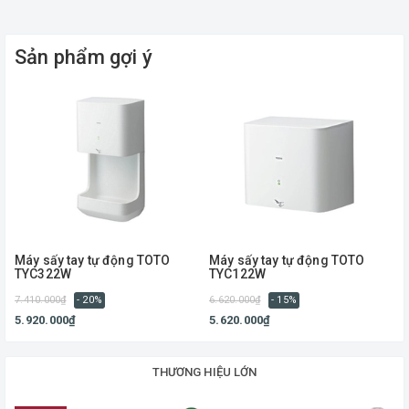
Nơi xản xuất:
Hàn Quốc
Sản phẩm gợi ý
Máy sấy tay tự động TOTO
Máy sấy tay tự động TOTO
TYC322W
TYC122W
7.410.000₫
- 20%
6.620.000₫
- 15%
6
5.920.000₫
5.620.000₫
THƯƠNG HIỆU LỚN