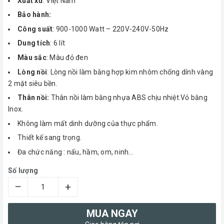
Xuất xứ
: Việt Nam
Bảo hành:
Công suất
: 900-1000 Watt – 220V-240V-50Hz
Dung tích
: 6 lít
Màu sắc
: Màu đỏ đen
Lòng nồi
: Lòng nồi làm bằng hợp kim nhôm chống dính vàng
2 mặt siêu bền.
Thân nồi:
Thân nồi làm bằng nhựa ABS chịu nhiệt.Vỏ bằng
Inox.
Không làm mất dinh dưỡng của thực phẩm.
Thiết kế sang trọng.
Đa chức năng : nấu, hầm, om, ninh…
Số lượng
–
+
MUA NGAY