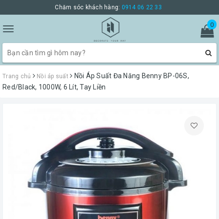
Chăm sóc khách hàng:
0914 06 22 33
0
Toggle
navigation
Nồi Áp Suất Đa Năng Benny BP-06S,
Trang chủ
Nồi áp suất
Red/Black, 1000W, 6 Lít, Tay Liền