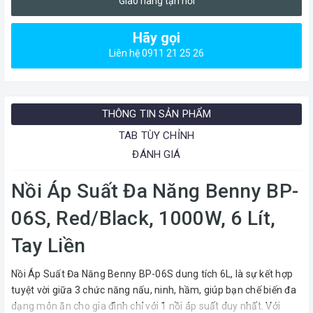
Giao hàng tận nơi
Hãy gọi
Liên hệ 0911 21 25 26
THÔNG TIN SẢN PHẨM
TAB TÙY CHỈNH
ĐÁNH GIÁ
Nồi Áp Suất Đa Năng Benny BP-
06S, Red/Black, 1000W, 6 Lít,
Tay Liền
Nồi Áp Suất Đa Năng Benny BP-06S dung tích 6L, là sự kết hợp
tuyệt vời giữa 3 chức năng nấu, ninh, hầm, giúp bạn chế biến đa
dạng món ăn cho gia đình chỉ với 1 nồi áp suất duy nhất. Với