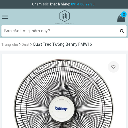
Chăm sóc khách hàng:
0914 06 22 33
0
Toggle
navigation
Quạt Treo Tường Benny FMW16
Trang chủ
Quạt