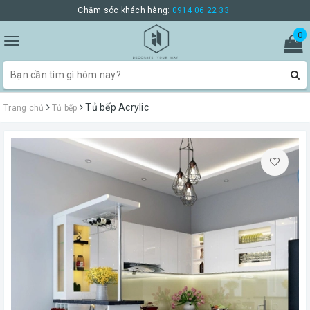
Chăm sóc khách hàng:
0914 06 22 33
0
Toggle
navigation
Tủ bếp Acrylic
Trang chủ
Tủ bếp