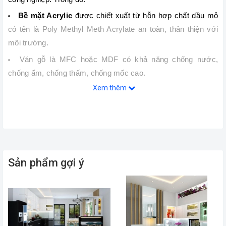
Bề mặt Acrylic 
được chiết xuất từ hỗn hợp chất dầu mỏ 
có tên là Poly Methyl Meth Acrylate an toàn, thân thiện với 
môi trường.
Ván gỗ là MFC hoặc MDF có khả năng chống nước, 
chống ẩm, chống thấm, chống mốc cao.
Xem thêm
Tủ bếp Acrylic 
được làm theo các hình dạng I, U, L,H phù 
hợp với từng không gian, hình dáng của căn bếp để đảm bảo 
tiết kiệm diện tích.
Ưu điểm của tủ bếp Acrylic
Cốt gỗ công nghiệp chống nước chống thấm, chống ẩm
Sản phẩm gợi ý
mốc,cong vênh tốt lại an toàn, thân thiện với môi trường.
Bề mặt Acrylic chống trầy xước, màu sắc đẹp mắt, trơn
bóng, có độ thẩm mỹ cao.
Đa
dạng
màu sắc
,
kiểu dáng thích ứng với từng môi
trường, từng diện tích và không gian phòng bếp.