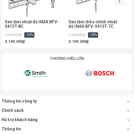
Sen tắm nhiệt độ INAX BFV-
Sen tắm điều chỉnh nhiệt
3413T-8C
độ INAX BFV-3413T-7C
4.390.000₫
- 29%
4.320.000₫
- 28%
4
3.100.000₫
3.100.000₫
THƯƠNG HIỆU LỚN
Thông tin công ty
Chính sách
Hỗ trợ khách hàng
Thông tin