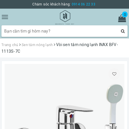
Chăm sóc khách hàng:
0914 06 22 33
0
Toggle
navigation
Vòi sen tắm nóng lạnh INAX BFV-
Trang chủ
Sen tắm nóng lạnh
1113S-7C