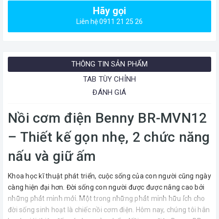
Hãy gọi
Liên hệ 0911 21 25 26
THÔNG TIN SẢN PHẨM
TAB TÙY CHỈNH
ĐÁNH GIÁ
Nồi cơm điện Benny BR-MVN12
– Thiết kế gọn nhẹ, 2 chức năng
nấu và giữ ấm
Khoa học kĩ thuật phát triển, cuộc sống của con người cũng ngày
càng hiện đại hơn. Đời sống con người được được nâng cao bởi
những phát minh mới. Một trong những phát minh hữu ích cho
đời sống sinh hoạt là chiếc nồi cơm điện. Hôm nay, chúng tôi hân