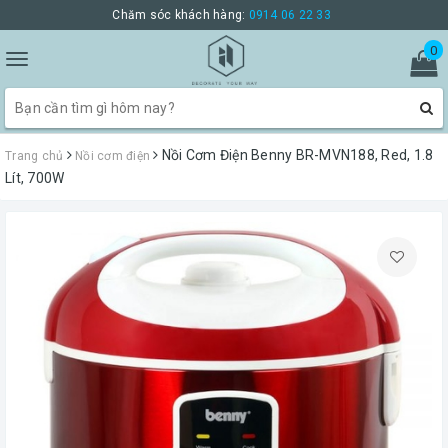
Chăm sóc khách hàng:
0914 06 22 33
0
Toggle
navigation
Nồi Cơm Điện Benny BR-MVN188, Red, 1.8
Trang chủ
Nồi cơm điện
Lít, 700W