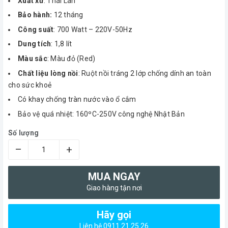
Xuất xứ
: Thái Lan
Bảo hành:
12 tháng
Công suất
: 700 Watt – 220V-50Hz
Dung tích
: 1,8 lít
Màu sắc
: Màu đỏ (Red)
Chất liệu lòng nồi
: Ruột nồi tráng 2 lớp chống dính an toàn
cho sức khoẻ
Có khay chống tràn nước vào ổ cắm
Bảo vệ quá nhiệt: 160ºC-250V công nghệ Nhật Bản
Số lượng
–
+
MUA NGAY
Giao hàng tận nơi
Hãy gọi
Liên hệ 0911 21 25 26