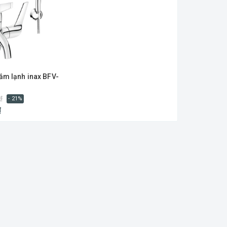
tắm lạnh inax BFV-
₫
- 21%
₫