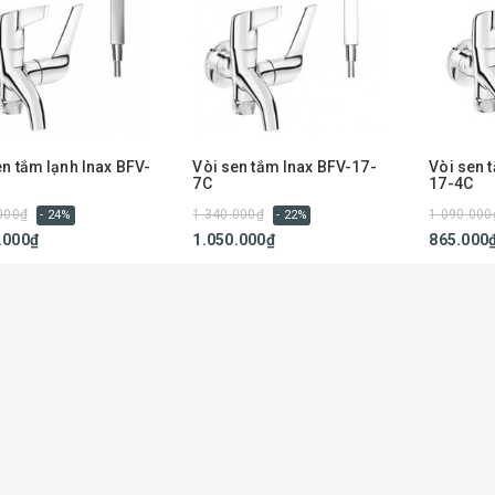
en tắm lạnh Inax BFV-
Vòi sen tắm Inax BFV-17-
Vòi sen 
C
7C
17-4C
000₫
1.340.000₫
1.090.000
- 24%
- 22%
.000₫
1.050.000₫
865.000