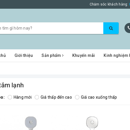
Chăm sóc khách hàng:
chủ
Giới thiệu
Sản phẩm
Khuyến mãi
Kinh nghiệm 
tắm lạnh
eo:
Hàng mới
Giá thấp đến cao
Giá cao xuống thấp