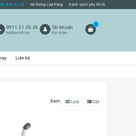
0914 06 22 33
Hệ thống cửa hàng
Danh sách yêu thích
0
0911 21 25 26
Tài khoản
Hotline hỗ trợ
Xin chào
hay
Liên hệ
Xem:
Lưới
Cột